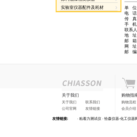
实验室仪器配件及耗材
单 
电 话：
传 真：
手 机：
联系
地 址
邮 箱
网 址
邮 编：
关于我们
购物指
关于我们
联系我们
购物流程
公司官网
友情链接
会员介绍
友情链接:
·
粘着力测试仪
·
恰森仪器-化工仪器