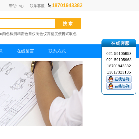
18701943382
帮助中心
|
联系客服
er Pro颜色检测精密色差仪测色仪高精度便携式取色
度计
XT-300实验室涂布机
日本东机TVC-10便
识
在线留言
联系方式
021-59105958
021-59105968
18701943382
13817323135