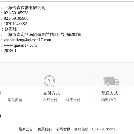
位：上海恰森仪器有限公司
021-59105958
021-59105968
18701943382
人：赵海峰
：上海市嘉定区马陆镇剑兰路315号3栋203室
：
zhaohaifeng@qiasen17.com
：
www.qiasen17.com
201801
南
支付方式
配送方式
常见问题
在线支付
线下支付
物流介绍
网
最新公告
|
联系我们
|
公司官网
| 客服热线：021-59105958