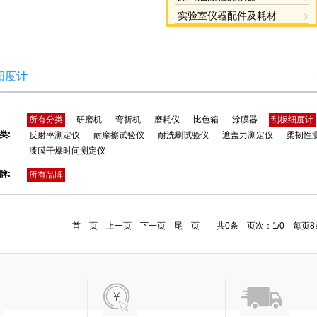
实验室仪器配件及耗材
网站首页
关于我们
产品展示
资料下载
产品知
细度计
所有分类
研磨机
弯折机
磨耗仪
比色箱
涂膜器
刮板细度计
类:
反射率测定仪
耐摩擦试验仪
耐洗刷试验仪
遮盖力测定仪
柔韧性
漆膜干燥时间测定仪
牌:
所有品牌
首 页 上一页 下一页 尾 页 共0条 页次：1/0 每页8