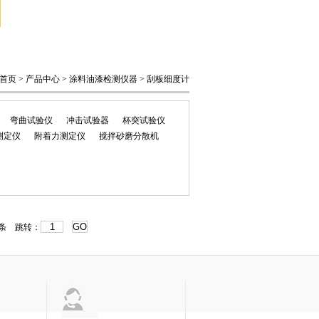
识
在线留言
联系方式
首页
>
产品中心
>
涂料油漆检测仪器
>
刮板细度计
弯曲试验仪
冲击试验器
杯突试验仪
测定仪
附着力测定仪
搅拌砂磨分散机
条 跳转：