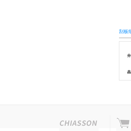
刮板
分
品