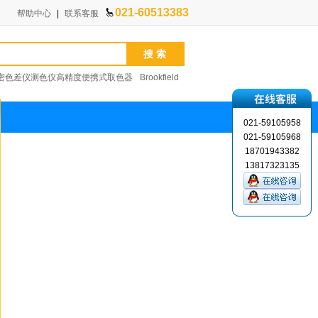
021-60513383
帮助中心
|
联系客服
色检测精密色差仪测色仪高精度便携式取色器
Brookfield
0实验室涂布机
日本东机TVC-10便携式粘度计
021-59105958
021-59105968
18701943382
13817323135